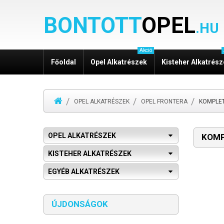
BONTOTT
OPEL
.HU
Akció
Főoldal
Opel Alkatrészek
Kisteher Alkatrés
OPEL ALKATRÉSZEK
OPEL FRONTERA
KOMPLE
OPEL ALKATRÉSZEK
KOMP
KISTEHER ALKATRÉSZEK
EGYÉB ALKATRÉSZEK
ÚJDONSÁGOK