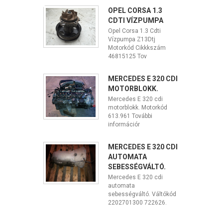
OPEL CORSA 1.3
CDTI VÍZPUMPA
Opel Corsa 1.3 Cdti
Vízpumpa Z13Dtj
Motorkód Cikkkszám
46815125 Tov
MERCEDES E 320 CDI
MOTORBLOKK.
Mercedes E 320 cdi
motorblokk. Motorkód
613.961 További
információr
MERCEDES E 320 CDI
AUTOMATA
SEBESSÉGVÁLTÓ.
Mercedes E 320 cdi
automata
sebességváltó. Váltókód
2202701300 722626.