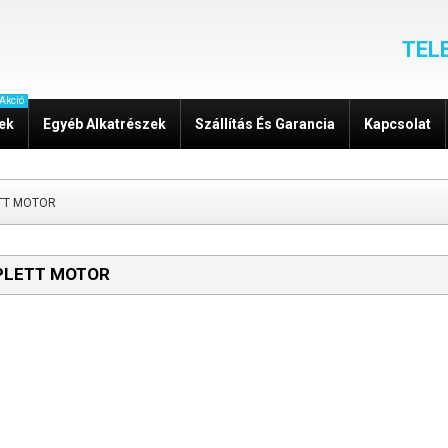
TEL
Akció
zek
Egyéb Alkatrészek
Szállítás És Garancia
Kapcsolat
TT MOTOR
LETT MOTOR