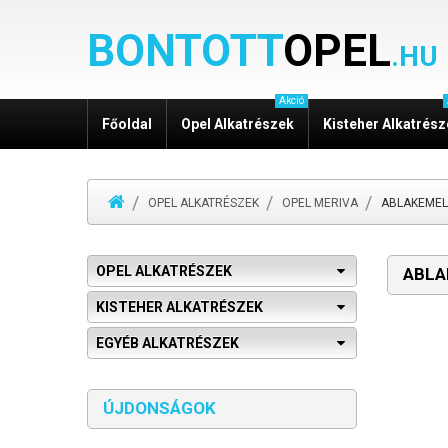
BONTOTT
OPEL
.HU
Akció
Főoldal
Opel Alkatrészek
Kisteher Alkatrés
OPEL ALKATRÉSZEK
OPEL MERIVA
ABLAKEMEL
OPEL ALKATRÉSZEK
ABLA
KISTEHER ALKATRÉSZEK
EGYÉB ALKATRÉSZEK
ÚJDONSÁGOK