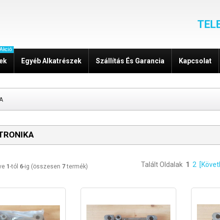
TEL
Akció
zek
Egyéb Alkatrészek
Szállítás És Garancia
Kapcsolat
A
TRONIKA
Talált Oldalak
1
2
[Követ
tve
1
-tól
6
-ig (összesen
7
termék)