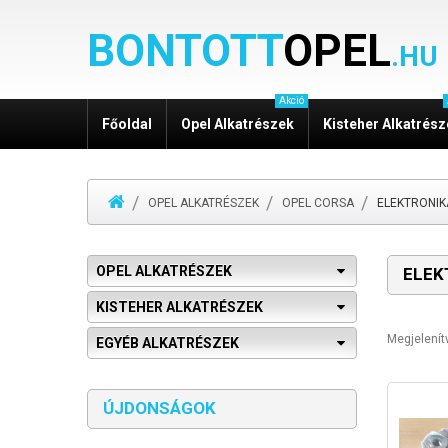
BONTOTT
OPEL
.HU
Akció
Főoldal
Opel Alkatrészek
Kisteher Alkatrés
OPEL ALKATRÉSZEK
OPEL CORSA
ELEKTRONIK
OPEL ALKATRÉSZEK
ELEK
KISTEHER ALKATRÉSZEK
Megjelení
EGYÉB ALKATRÉSZEK
ÚJDONSÁGOK