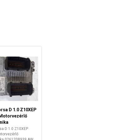
orsa D 1.0 Z10XEP
Motorvezérlő
nika
sa D 1.0 Z10XEP
torvezérlő
nika 0261208939 AW