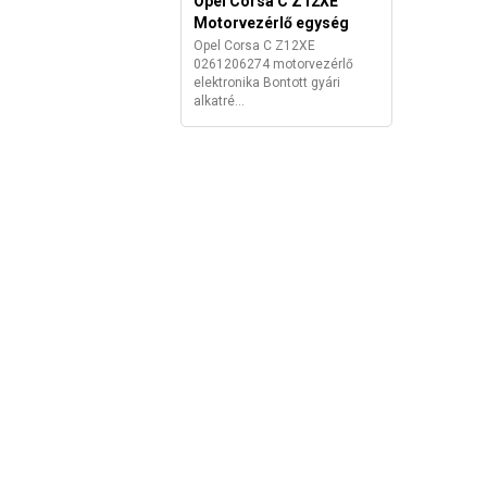
Opel Corsa C Z12XE
Motorvezérlő egység
Opel Corsa C Z12XE
0261206274 motorvezérlő
elektronika Bontott gyári
alkatré...