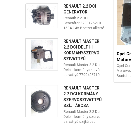
RENAULT 2.2 DCI
GENERÁTOR
Renault 2.2 DCI
Generátor 8200175210
150A-14V Bontott alkatré
RENAULT MASTER
2.2 DCI DELPHI
KORMÁNYSZERVÓ
Opel C
SZIVATTYÚ
Motorv
Renault Master 2.2 Dci
Opel Cor
Delphi kormányszervó
Motorvez
szivattyú 7700426719
Bontott a
RENAULT MASTER
2.2 DCI KORMÁNY
SZERVOSZIVATTYÚ
SZÍJTÁRCSA
Renault Master 2.2 Dci
Delphi kormány szervo
szivattyú szíjtárcsa