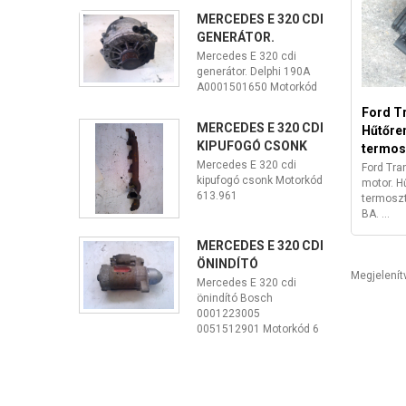
MERCEDES E 320 CDI
GENERÁTOR.
Mercedes E 320 cdi
generátor. Delphi 190A
A0001501650 Motorkód
Ford Tr
MERCEDES E 320 CDI
Hűtőre
KIPUFOGÓ CSONK
termos
Mercedes E 320 cdi
Ford Tran
kipufogó csonk Motorkód
motor. H
613.961
termosz
BA. ...
MERCEDES E 320 CDI
ÖNINDÍTÓ
Megjelení
Mercedes E 320 cdi
önindító Bosch
0001223005
0051512901 Motorkód 6