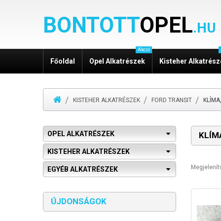
BONTOTT
OPEL
.HU
Akció
Főoldal
Opel Alkatrészek
Kisteher Alkatrés
KISTEHER ALKATRÉSZEK
FORD TRANSIT
KLÍMA
OPEL ALKATRÉSZEK
KLÍM
KISTEHER ALKATRÉSZEK
Megjelení
EGYÉB ALKATRÉSZEK
ÚJDONSÁGOK