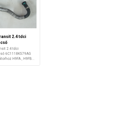
ansit 2.4 tdci
zcső
nsit 2.4 tdci
cső 6C1118K579AG
átorhoz H9FA , H9FB...