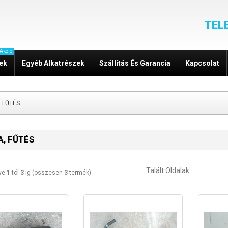
TEL
Akció
zek
Egyéb Alkatrészek
Szállítás És Garancia
Kapcsolat
, FŰTÉS
A, FŰTÉS
Talált Oldalak
tve
1
-tól
3
-ig (összesen
3
termék)