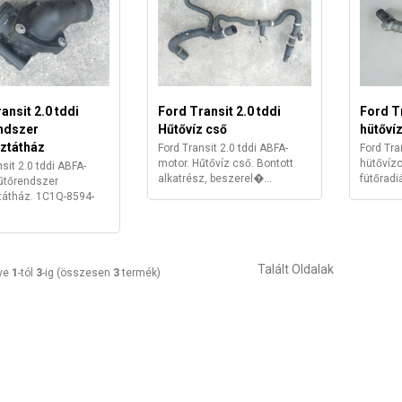
ansit 2.0 tddi
Ford Transit 2.0 tddi
Ford Tr
ndszer
Hűtővíz cső
hütőví
ztátház
Ford Transit 2.0 tddi ABFA-
Ford Tra
motor. Hűtővíz cső. Bontott
hütővíz
sit 2.0 tddi ABFA-
alkatrész, beszerel�...
fütőradi
űtőrendszer
tátház. 1C1Q-8594-
Talált Oldalak
tve
1
-tól
3
-ig (összesen
3
termék)