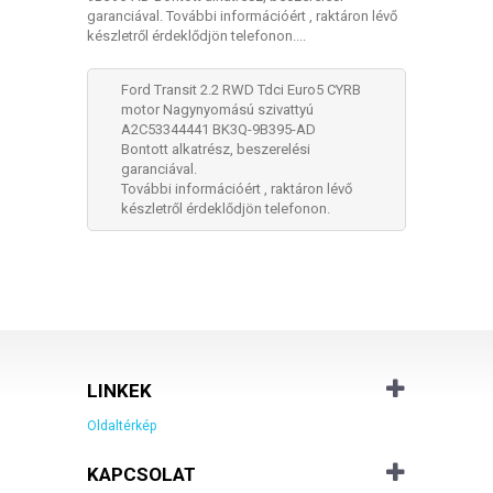
garanciával. További információért , raktáron lévő
készletről érdeklődjön telefonon....
Ford Transit 2.2 RWD Tdci Euro5 CYRB
motor Nagynyomású szivattyú
A2C53344441 BK3Q-9B395-AD
Bontott alkatrész, beszerelési
garanciával.
További információért , raktáron lévő
készletről érdeklődjön telefonon.
LINKEK
Oldaltérkép
KAPCSOLAT